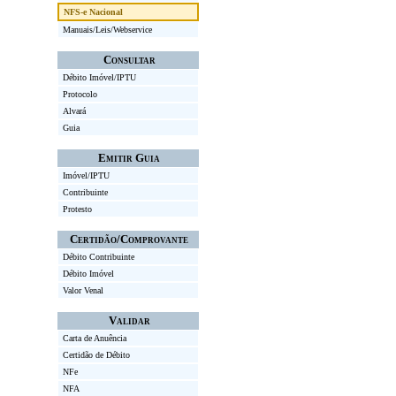
NFS-e Nacional
Manuais/Leis/Webservice
Consultar
Débito Imóvel/IPTU
Protocolo
Alvará
Guia
Emitir Guia
Imóvel/IPTU
Contribuinte
Protesto
Certidão/Comprovante
Débito Contribuinte
Débito Imóvel
Valor Venal
Validar
Carta de Anuência
Certidão de Débito
NFe
NFA