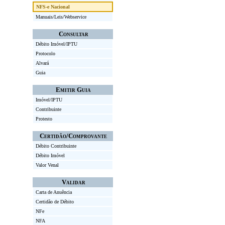
NFS-e Nacional
Manuais/Leis/Webservice
Consultar
Débito Imóvel/IPTU
Protocolo
Alvará
Guia
Emitir Guia
Imóvel/IPTU
Contribuinte
Protesto
Certidão/Comprovante
Débito Contribuinte
Débito Imóvel
Valor Venal
Validar
Carta de Anuência
Certidão de Débito
NFe
NFA