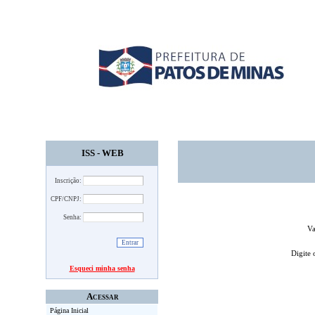
ISS - WEB
Inscrição:
CPF/CNPJ:
Senha:
Va
Digite 
Esqueci minha senha
Acessar
Página Inicial