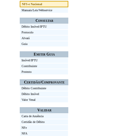
NFS-e Nacional
Manuais/Leis/Webservice
Consultar
Débito Imóvel/IPTU
Protocolo
Alvará
Guia
Emitir Guia
Imóvel/IPTU
Contribuinte
Protesto
Certidão/Comprovante
Débito Contribuinte
Débito Imóvel
Valor Venal
Validar
Carta de Anuência
Certidão de Débito
NFe
NFA