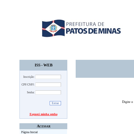
ISS - WEB
Inscrição:
CPF/CNPJ:
Senha:
Digite o
Esqueci minha senha
Acessar
Página Inicial